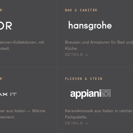
ÄR
BAD & SANITÄR
aturen-Kollektionen, mit
Brausen und Armaturen für Bad und
ckelt.
Küche.
DETAILS →
ÄR
FLIESEN & STEIN
per aus Italien — Wärme
Keramikmosaik aus Italien in reicher
element.
Farbpalette.
DETAILS →