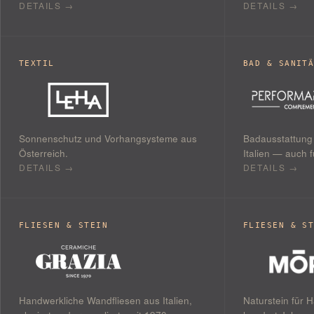
DETAILS →
DETAILS →
TEXTIL
BAD & SANIT
Sonnenschutz und Vorhangsysteme aus
Badausstattung
Österreich.
Italien — auch f
DETAILS →
DETAILS →
FLIESEN & STEIN
FLIESEN & S
Handwerkliche Wandfliesen aus Italien,
Naturstein für 