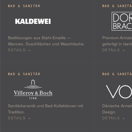
BAD & SANITÄR
BAD & SANIT
Badlösungen aus Stahl-Emaille —
Premium-Armatu
Wannen, Duschflächen und Waschtische.
gefertigt in Iser
DETAILS →
DETAILS →
BAD & SANITÄR
BAD & SANIT
Sanitärkeramik und Bad-Kollektionen mit
Dänische Armatu
Tradition.
Design.
DETAILS →
DETAILS →