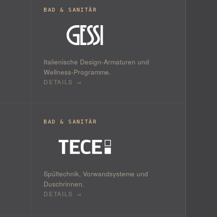
BAD & SANITÄR
Italienische Design-Armaturen und
Wellness-Programme.
DETAILS →
BAD & SANITÄR
Spültechnik, Vorwandsysteme und
Duschrinnen.
DETAILS →