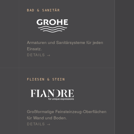
BAD & SANITÄR
Armaturen und Sanitärsysteme für jeden
Einsatz.
DETAILS →
FLIESEN & STEIN
Großformatige Feinsteinzeug-Oberflächen
für Wand und Boden.
DETAILS →