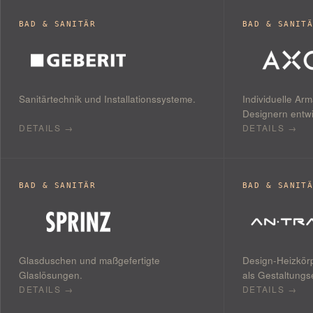
BAD & SANITÄR
BAD & SANIT
Sanitärtechnik und Installationssysteme.
Individuelle Arm
Designern entwi
DETAILS →
DETAILS →
BAD & SANITÄR
BAD & SANIT
Glasduschen und maßgefertigte
Design-Heizkör
Glaslösungen.
als Gestaltungs
DETAILS →
DETAILS →