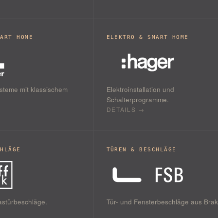
MART HOME
ELEKTRO & SMART HOME
steme mit klassischem
Elektroinstallation und
Schalterprogramme.
DETAILS →
CHLÄGE
TÜREN & BESCHLÄGE
lastürbeschläge.
Tür- und Fensterbeschläge aus Brak