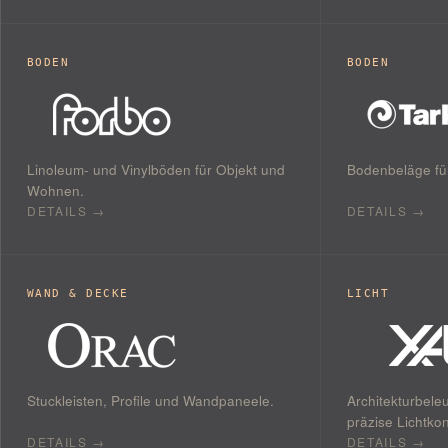
BODEN
BODEN
Linoleum- und Vinylböden für Objekt und
Bodenbeläge für
Wohnen.
DETAILS →
DETAILS →
WAND & DECKE
LICHT
Stuckleisten, Profile und Wandpaneele.
Architekturbele
präzise Lichtko
DETAILS →
DETAILS →