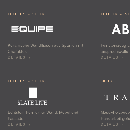
FLIESEN & STEIN
FLIESEN & S
Keramische Wandfliesen aus Spanien mit
Feinsteinzeug au
Charakter.
anspruchsvolle 
DETAILS →
DETAILS →
FLIESEN & STEIN
BODEN
Echtstein-Furnier für Wand, Möbel und
Massivholzböden
Fassade.
Handarbeit gefer
DETAILS →
DETAILS →