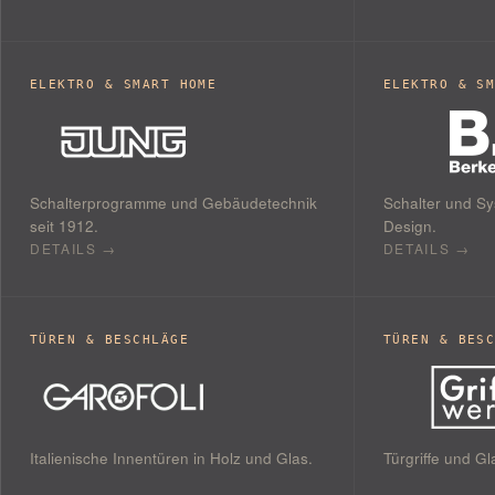
ELEKTRO & SMART HOME
ELEKTRO & S
Schalterprogramme und Gebäudetechnik
Schalter und Sy
seit 1912.
Design.
DETAILS →
DETAILS →
TÜREN & BESCHLÄGE
TÜREN & BES
Italienische Innentüren in Holz und Glas.
Türgriffe und G