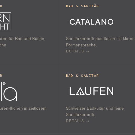
ÄR
BAD & SANITÄR
ren für Bad und Küche,
Sanitärkeramik aus Italien mit klarer
lohn.
Formensprache.
DETAILS →
ÄR
BAD & SANITÄR
ren-Ikonen in zeitlosem
Schweizer Badkultur und feine
Sanitärkeramik.
DETAILS →