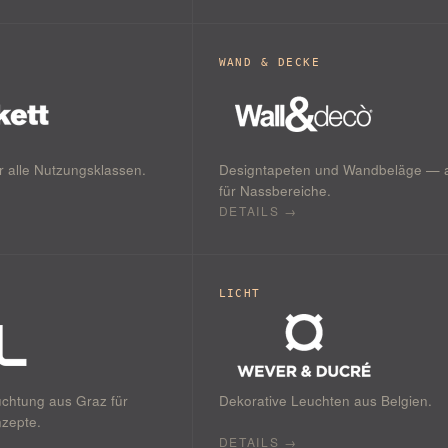
WAND & DECKE
 alle Nutzungsklassen.
Designtapeten und Wandbeläge — 
für Nassbereiche.
DETAILS →
LICHT
uchtung aus Graz für
Dekorative Leuchten aus Belgien.
nzepte.
DETAILS →