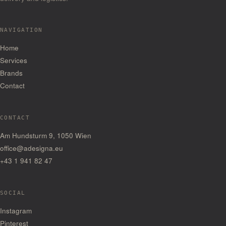
NAVIGATION
Home
Services
Brands
Contact
CONTACT
Am Hundsturm 9, 1050 Wien
office@adesigna.eu
+43 1 941 82 47
SOCIAL
— Opens in a new tab
Instagram
— Opens in a new tab
Pinterest