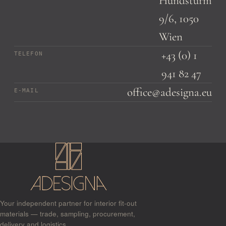
Hundsturm
9/6, 1050
Wien
+43 (0) 1
TELEFON
941 82 47
office@adesigna.eu
E-MAIL
Your independent partner for interior fit-out
materials — trade, sampling, procurement,
delivery and logistics.