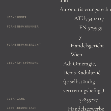
und
Automatisierungstechn
ATU75404117
UID-NUMMER
FN 529939
FIRMENBUCHNUMMER
y
Handelsgericht
FIRMENBUCHGERICHT
Wien
Adi Omeragić,
GESCHÄFTSFÜHRUNG
Denis Raduljević
(je selbständig
vertretungsbefugt)
32855227
GISA-ZAHL
Handelsgewerbe
GEWERBEWORTLAUT